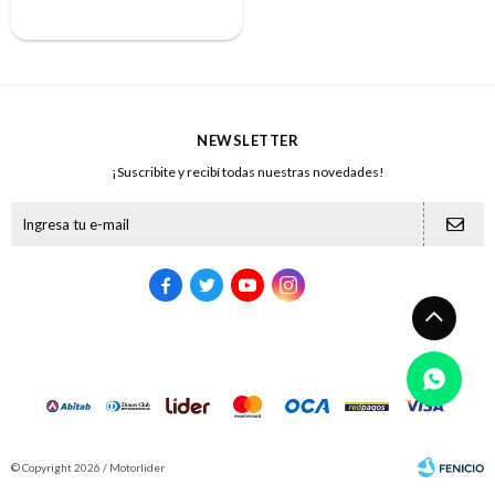
NEWSLETTER
¡Suscribite y recibí todas nuestras novedades!





© Copyright 2026 / Motorlider