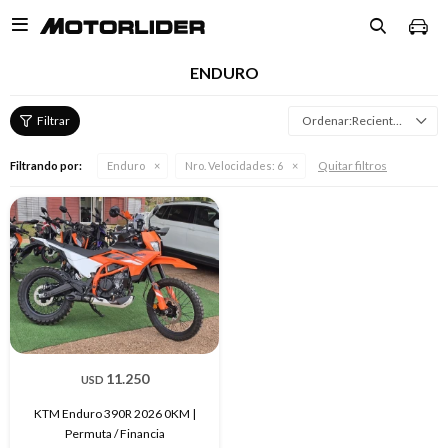

ENDURO
Recientes
Quitar filtros
Filtrando por:
Enduro
Nro. Velocidades:
6
11.250
USD
KTM Enduro 390R 2026 0KM |
Permuta / Financia