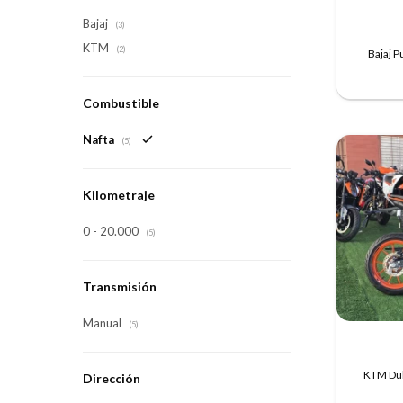
Bajaj
(3)
KTM
(2)
Bajaj P
Combustible
Nafta
(5)
Kilometraje
0 - 20.000
(5)
Transmisión
Manual
(5)
KTM Duk
Dirección