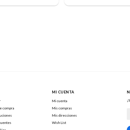
MI CUENTA
N
¡S
r
Mi cuenta
de compra
Mis compras
luciones
Mis direcciones
cuentes
Wish List
kies
217322040016