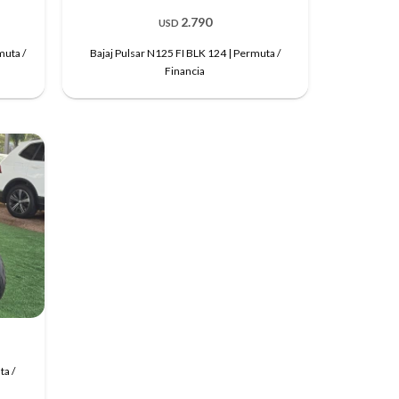
2.790
USD
muta /
Bajaj Pulsar N125 FI BLK 124 | Permuta /
Financia
a /