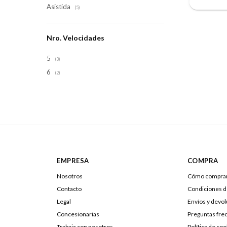
Asistida
(5)
Nro. Velocidades
5
(3)
6
(2)
EMPRESA
COMPRA
Nosotros
Cómo compra
Contacto
Condiciones 
Legal
Envíos y devo
Concesionarias
Preguntas fre
Trabaja con nosotros
Política de coo