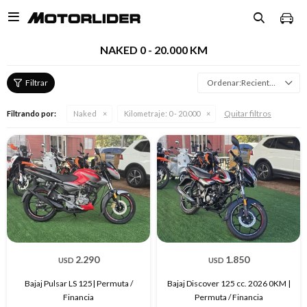

NAKED 0 - 20.000 KM
Recientes
Quitar filtros
Filtrando por:
Naked
Kilometraje:
0 - 20.000
2.290
1.850
USD
USD
Bajaj Pulsar LS 125| Permuta /
Bajaj Discover 125 cc. 2026 0KM |
Financia
Permuta / Financia