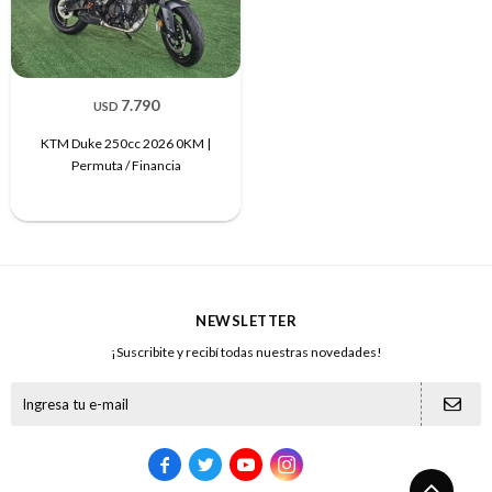
7.790
USD
KTM Duke 250cc 2026 0KM |
Permuta / Financia
NEWSLETTER
¡Suscribite y recibí todas nuestras novedades!




