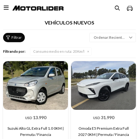

VEHÍCULOS NUEVOS
Recientes
Filtrando por:
Consumo medio en ruta:
20 Km/l
13.990
31.990
USD
USD
Suzuki Alto GL Extra Full 1.0 0KM |
Omoda E5 Premium Extra Full
Permuta / Financia
2027 0KM | Permuta / Financia