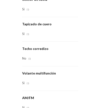
Si
(1)
Tapizado de cuero
Si
(1)
Techo corredizo
No
(1)
Volante multifunción
Si
(1)
AM/FM
Si
(1)