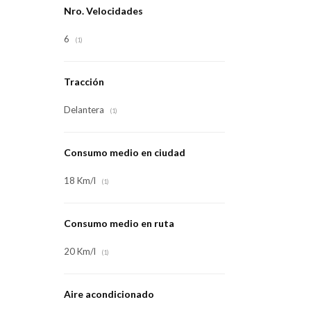
Nro. Velocidades
6
(1)
Tracción
Delantera
(1)
Consumo medio en ciudad
18 Km/l
(1)
Consumo medio en ruta
20 Km/l
(1)
Aire acondicionado