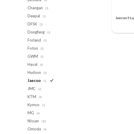
(6)
Changan
(2)
Deepal
(1)
Jaecoo 5 L
DFSK
(2)
Dongfeng
(1)
Forland
(5)
Foton
(2)
GWM
(5)
Haval
(4)
Hudson
(2)
Jaecoo
(1)
JMC
(2)
KTM
(4)
Kymco
(1)
MG
(6)
Nissan
(10)
Omoda
(4)