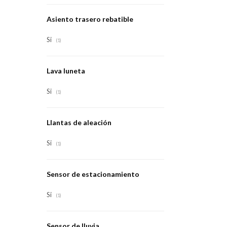
Asiento trasero rebatible
Si
(1)
Lava luneta
Si
(1)
Llantas de aleación
Si
(1)
Sensor de estacionamiento
Si
(1)
Sensor de lluvia