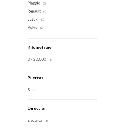
Piaggio
(1)
Renault
(4)
Suzuki
(1)
Volvo
(2)
Kilometraje
0 - 20.000
(1)
Puertas
5
(1)
Dirección
Eléctrica
(1)