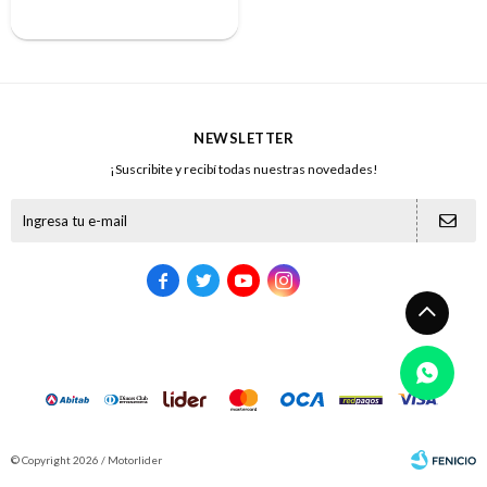
NEWSLETTER
¡Suscribite y recibí todas nuestras novedades!





© Copyright 2026 / Motorlider