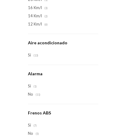
16 Km/l
(3)
14 Km/l
(2)
12 Km/l
(6)
Aire acondicionado
Si
(13)
Alarma
Si
(1)
No
(11)
Frenos ABS
Si
(7)
No
(5)