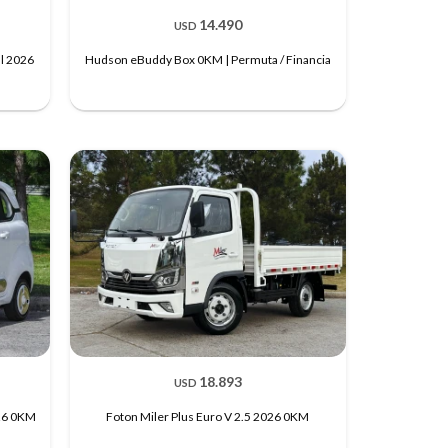
14.490
USD
ll 2026
Hudson eBuddy Box 0KM | Permuta / Financia
18.893
USD
026 0KM
Foton Miler Plus Euro V 2.5 2026 0KM