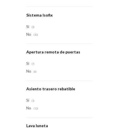
Sistema Isofix
Si
(2)
No
(10)
Apertura remota de puertas
Si
(7)
No
(6)
Asiento trasero rebatible
Si
(1)
No
(12)
Lava luneta