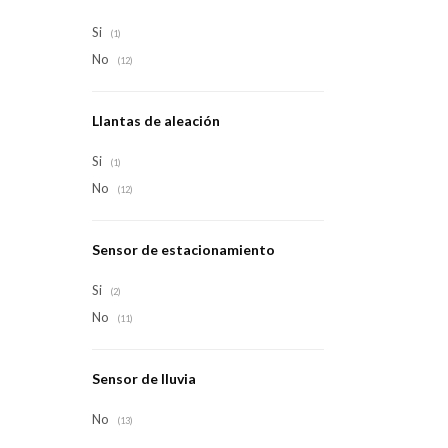
Si
(1)
No
(12)
Llantas de aleación
Si
(1)
No
(12)
Sensor de estacionamiento
Si
(2)
No
(11)
Sensor de lluvia
No
(13)