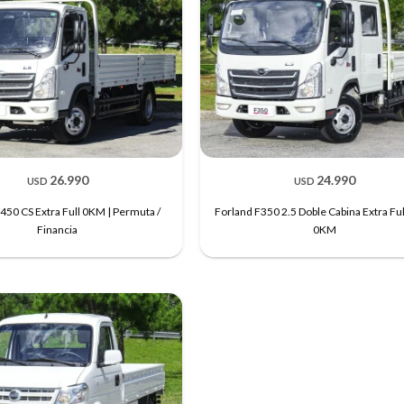
26.990
24.990
USD
USD
450 CS Extra Full 0KM | Permuta /
Forland F350 2.5 Doble Cabina Extra Fu
Financia
0KM