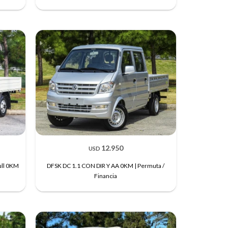
12.950
USD
ull 0KM
DFSK DC 1.1 CON DIR Y AA 0KM | Permuta /
Financia