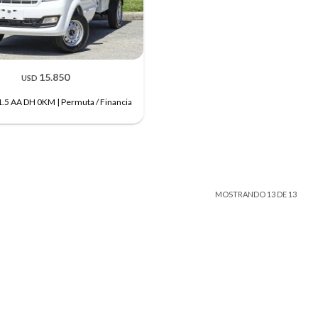
15.850
USD
.5 AA DH 0KM | Permuta / Financia
MOSTRANDO
13
DE
13