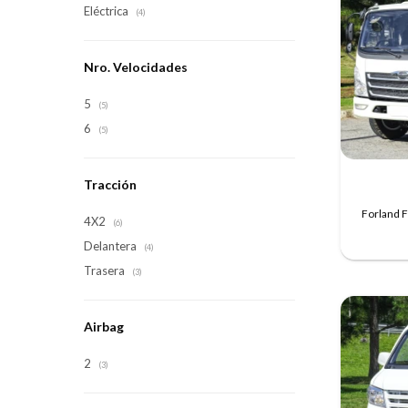
Eléctrica
(4)
Nro. Velocidades
5
(5)
6
(5)
Tracción
Forland F
4X2
(6)
Delantera
(4)
Trasera
(3)
Airbag
2
(3)