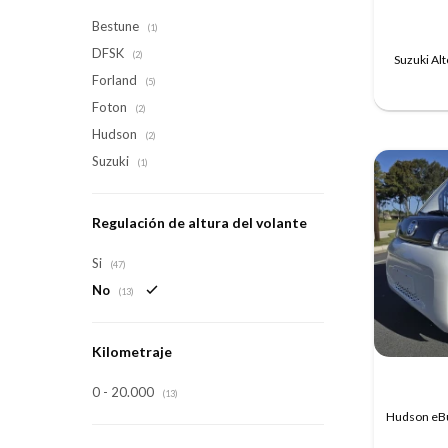
Bestune
(1)
DFSK
(2)
Suzuki Alt
Forland
(5)
Foton
(2)
Hudson
(2)
Suzuki
(1)
Regulación de altura del volante
Si
(47)
No
(13)
Kilometraje
0 - 20.000
(13)
Hudson eBu