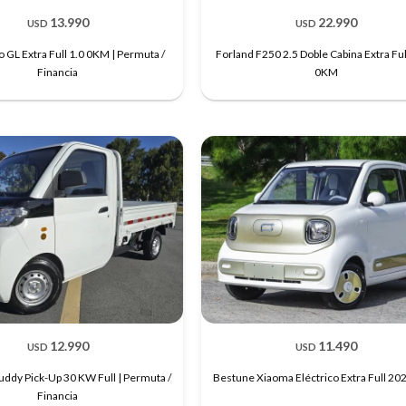
13.990
22.990
USD
USD
o GL Extra Full 1.0 0KM | Permuta /
Forland F250 2.5 Doble Cabina Extra Fu
Financia
0KM
12.990
11.490
USD
USD
ddy Pick-Up 30 KW Full | Permuta /
Bestune Xiaoma Eléctrico Extra Full 2
Financia