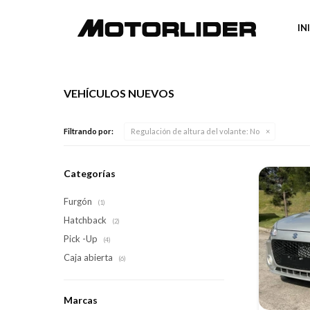
IN
VEHÍCULOS NUEVOS
Filtrando por:
Regulación de altura del volante:
No
Categorías
Furgón
(1)
Hatchback
(2)
Pick -Up
(4)
Caja abierta
(6)
Marcas