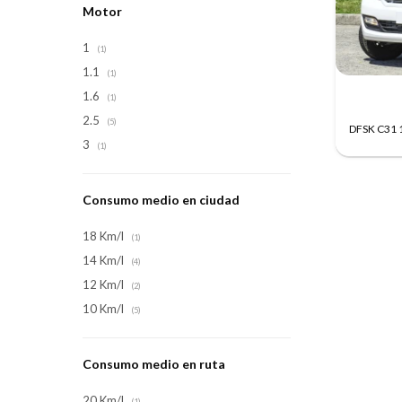
Motor
1
(1)
1.1
(1)
1.6
(1)
2.5
(5)
DFSK C31 1
3
(1)
Consumo medio en ciudad
18 Km/l
(1)
14 Km/l
(4)
12 Km/l
(2)
10 Km/l
(5)
Consumo medio en ruta
20 Km/l
(1)