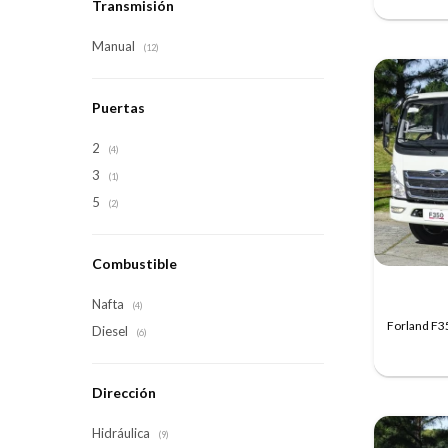
Transmisión
Manual
(12)
Puertas
2
(4)
3
(1)
5
(2)
Combustible
Nafta
(4)
Forland F35
Diesel
(6)
Dirección
Hidráulica
(9)