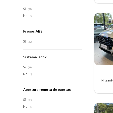
Si
(37)
No
(5)
Frenos ABS
Si
(42)
Sistema Isofix
Si
(39)
No
(3)
Nissan M
Apertura remota de puertas
Si
(38)
No
(5)