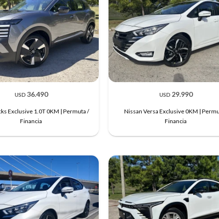
36.490
29.990
USD
USD
cks Exclusive 1.0T 0KM | Permuta /
Nissan Versa Exclusive 0KM | Permu
Financia
Financia