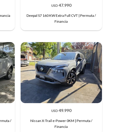
47.990
USD
inancia
Deepal S7 160 KW Extra Full CVT | Permuta /
Financia
49.990
USD
rmuta /
Nissan X-Trail e-Power 0KM | Permuta /
Financia