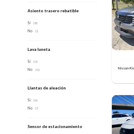
Asiento trasero rebatible
Si
(38)
No
(5)
Lava luneta
Si
(33)
Nissan Ki
No
(10)
Llantas de aleación
Si
(36)
No
(7)
Sensor de estacionamiento