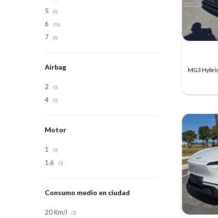
5
(6)
6
(10)
7
(6)
Airbag
MG3 Hybrid
2
(5)
4
(3)
Motor
1
(9)
1.6
(5)
Consumo medio en ciudad
20 Km/l
(2)