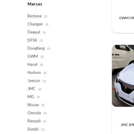
Marcas
Bestune
(5)
GWM ORA 
Changan
(1)
Deepal
(1)
DFSK
(1)
Dongfeng
(1)
GWM
(3)
Haval
(4)
Hudson
(2)
Jaecoo
(1)
JMC
(2)
MG
(4)
Nissan
(9)
Omoda
(4)
Renault
(4)
JMC JME
Suzuki
(1)