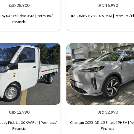
28.900
16.990
USD
USD
Joy 03 Exclusive 0KM | Permuta /
JMC JMEV EV3 2026 0KM | Permuta / F
Financia
12.990
32.990
USD
USD
ddy Pick-Up 30 KW Full | Permuta /
Changan CS55 IDD 1.5 Elite L4 PHEV | Pe
Financia
Financia