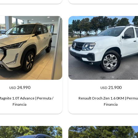
24.990
21.900
USD
USD
agnite 1.0T Advance | Permuta /
Renault Oroch Zen 1.6 0KM | Permut
Financia
Financia