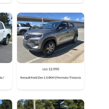
12.990
USD
a /
Renault Kwid Zen 1.0 0KM | Permuta / Financia