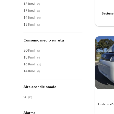
18 Km/l
(9)
16 Km/l
(2)
Bestune 
14 Km/l
(10)
12 Km/l
(8)
Consumo medio en ruta
20 Km/l
(9)
18 Km/l
(4)
16 Km/l
(10)
14 Km/l
(8)
Aire acondicionado
Si
(43)
Hudson eBu
Alarma