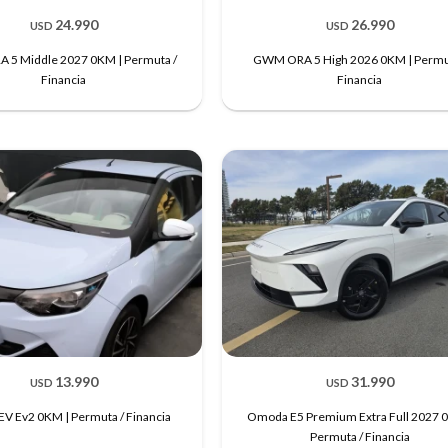
24.990
26.990
USD
USD
5 Middle 2027 0KM | Permuta /
GWM ORA 5 High 2026 0KM | Permu
Financia
Financia
13.990
31.990
USD
USD
V Ev2 0KM | Permuta / Financia
Omoda E5 Premium Extra Full 2027 
Permuta / Financia