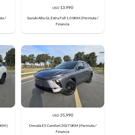
13.990
USD
ta /
Suzuki Alto GL Extra Full 1.0 0KM | Permuta /
Financia
25.990
USD
0KM |
Omoda E5 Comfort 2027 0KM | Permuta /
Financia