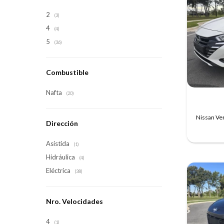
2
(3)
4
(4)
5
(36)
Combustible
Nafta
(20)
Nissan Ve
Dirección
Asistida
(1)
Hidráulica
(4)
Eléctrica
(38)
Nro. Velocidades
4
(1)