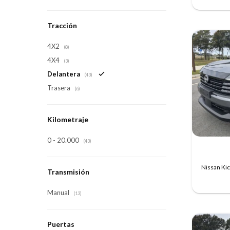
Tracción
4X2
(8)
4X4
(3)
Delantera
(43)
Trasera
(6)
Kilometraje
0 - 20.000
(43)
Nissan Ki
Transmisión
Manual
(13)
Puertas