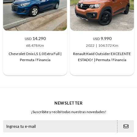
14.290
9.990
USD
USD
68.478 Km
2022
104.572 Km
Chevrolet Onix LS 1.0 Extra Full |
Renault Kwid Outsider EXCELENTE
Permuta / Financia
ESTADO! | Permuta / Financia
NEWSLETTER
¡Suscribite y recibí todas nuestras novedades!