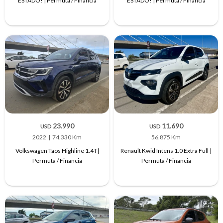
ESTADO! | Permuta / Financia
ESTADO! | Permuta / Financia
23.990
11.690
USD
USD
2022
74.330 Km
56.875 Km
Volkswagen Taos Highline 1.4T|
Renault Kwid Intens 1.0 Extra Full |
Permuta / Financia
Permuta / Financia