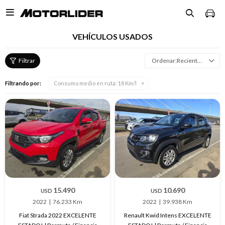

VEHÍCULOS USADOS
Recientes
Filtrando por:
Consumo medio en ruta:
18 Km/l
15.490
10.690
USD
USD
2022
76.233 Km
2022
39.938 Km
Fiat Strada 2022 EXCELENTE
Renault Kwid Intens EXCELENTE