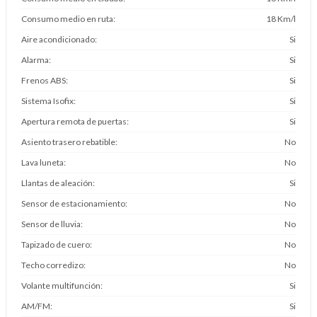
Consumo medio en ruta
18 Km/l
Aire acondicionado
Si
Alarma
Si
Frenos ABS
Si
Sistema Isofix
Si
Apertura remota de puertas
Si
Asiento trasero rebatible
No
Lava luneta
No
Llantas de aleación
Si
Sensor de estacionamiento
No
Sensor de lluvia
No
Tapizado de cuero
No
Techo corredizo
No
Volante multifunción
Si
AM/FM
Si