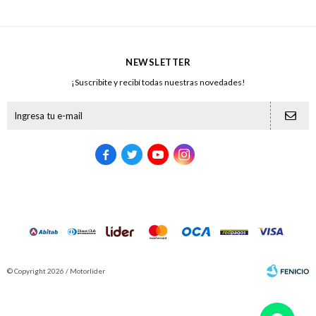
NEWSLETTER
¡Suscribite y recibí todas nuestras novedades!





© Copyright 2026 / Motorlider