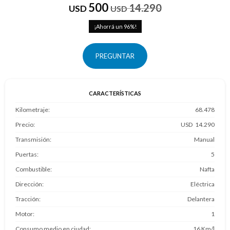
500
14.290
USD
USD
96
PREGUNTAR
CARACTERÍSTICAS
Kilometraje
68.478
Precio
14.290
Transmisión
Manual
Puertas
5
Combustible
Nafta
Dirección
Eléctrica
Tracción
Delantera
Motor
1
Consumo medio en ciudad
16 Km/l