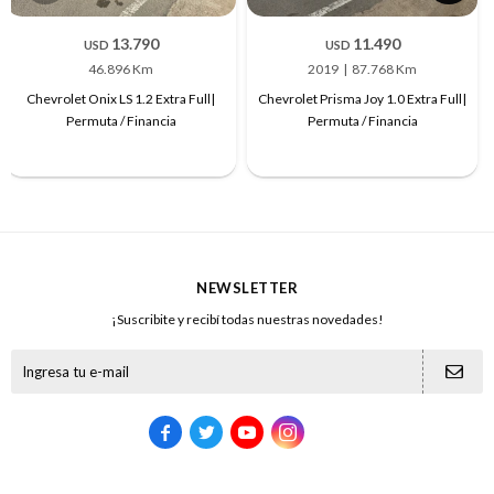
13.790
11.490
USD
USD
46.896 Km
2019
87.768 Km
Chevrolet Onix LS 1.2 Extra Full|
Chevrolet Prisma Joy 1.0 Extra Full|
Permuta / Financia
Permuta / Financia
NEWSLETTER
¡Suscribite y recibí todas nuestras novedades!




