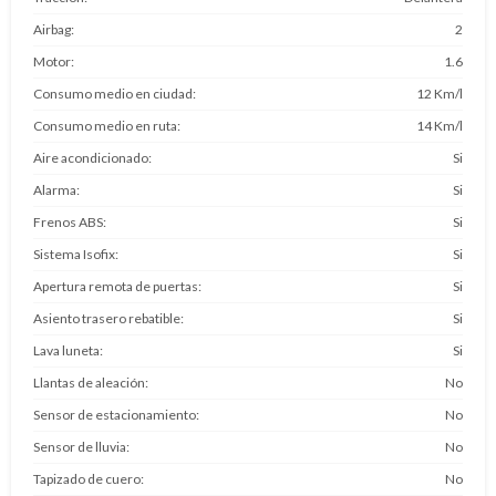
Airbag
2
Motor
1.6
Consumo medio en ciudad
12 Km/l
Consumo medio en ruta
14 Km/l
Aire acondicionado
Si
Alarma
Si
Frenos ABS
Si
Sistema Isofix
Si
Apertura remota de puertas
Si
Asiento trasero rebatible
Si
Lava luneta
Si
Llantas de aleación
No
Sensor de estacionamiento
No
Sensor de lluvia
No
Tapizado de cuero
No