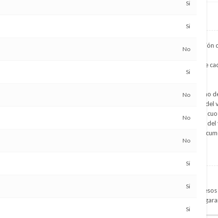
Si
Financiación propia
Si
Ofrecemos la mejor financiación 
No
Ajustada a las necesidades de cad
Si
Rápida y Ágil
Con aprobación inmediata
Sin condiciones de valor, ni año de
No
Entregando el 50% del valor del 
Slado financiable hasta en 36 cuot
No
Posibilidad de cancelar antes del
Posibilidad de financiar la Docum
No
Condiciones
l trabajo actual y 1 año en el
Si
Ser mayor de edad
Si
Presentar constancia de ingresos 
Presentar a otra persona de gara
Si