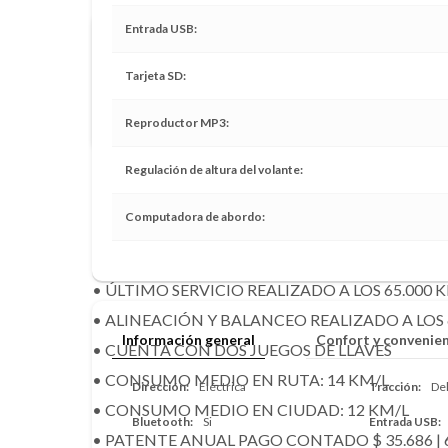
Entrada USB
Compramos tu vehículo al contado
Tarjeta SD
En vehículos superiores al año 2015 y con menos de 100.
compra aproximada a los pocos minutos.
Reproductor MP3
Regulación de altura del volante
DESCRIPCIÓN
Computadora de abordo
• ÚLTIMO SERVICIO REALIZADO A LOS 65.000 
• ALINEACIÓN Y BALANCEO REALIZADO A LOS 
Información general
Confort y convenie
• CUENTA CON DOS JUEGOS DE LLAVES
• CONSUMO MEDIO EN RUTA: 14 KM/L
Dirección
Eléctrica
Tracción
De
• CONSUMO MEDIO EN CIUDAD: 12 KM/L
Bluetooth
Si
Entrada USB
• PATENTE ANUAL PAGO CONTADO $ 35.686 | 6