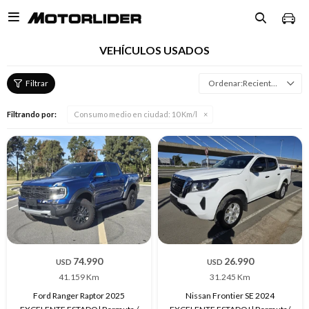

VEHÍCULOS USADOS
Recientes
Filtrando por:
Consumo medio en ciudad:
10 Km/l
74.990
26.990
USD
USD
41.159 Km
31.245 Km
Ford Ranger Raptor 2025
Nissan Frontier SE 2024