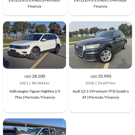
EXCELENTE ESTADO| Permuta /
EXCELENTE ESTADO!| Permuta/
Financia
Financia
28.500
35.990
USD
USD
2021
98.584 Km
2018
59.697 Km
Volkswagen Tiguan Highline 2.0
Audi Q5 2.0 Premium TFSI Quattro
7Pax | Permuta / Financia
AT | Permuta / Financia