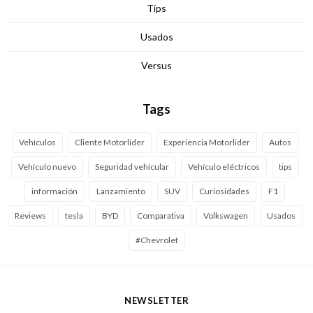
Tips
Usados
Versus
Tags
Vehículos
Cliente Motorlider
Experiencia Motorlider
Autos
Vehículo nuevo
Seguridad vehícular
Vehículo eléctricos
tips
información
Lanzamiento
SUV
Curiosidades
F1
Reviews
tesla
BYD
Comparativa
Volkswagen
Usados
#Chevrolet
NEWSLETTER