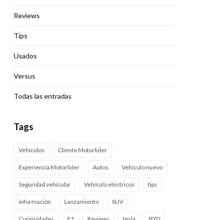
Reviews
Tips
Usados
Versus
Todas las entradas
Tags
Vehículos
Cliente Motorlider
Experiencia Motorlider
Autos
Vehículo nuevo
Seguridad vehícular
Vehículo eléctricos
tips
información
Lanzamiento
SUV
Curiosidades
F1
Reviews
tesla
BYD