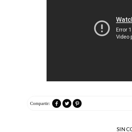



SIN 