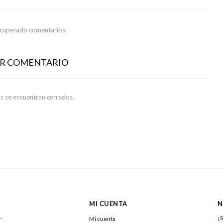
ecuperado comentarios.
AR COMENTARIO
s se encuentran cerrados.
MI CUENTA
N
¡S
r
Mi cuenta