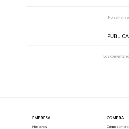
No se han r
PUBLIC
Los comentario
EMPRESA
COMPRA
Nosotros
Cómo compra