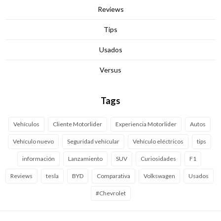
Reviews
Tips
Usados
Versus
Tags
Vehículos
Cliente Motorlider
Experiencia Motorlider
Autos
Vehículo nuevo
Seguridad vehícular
Vehículo eléctricos
tips
información
Lanzamiento
SUV
Curiosidades
F1
Reviews
tesla
BYD
Comparativa
Volkswagen
Usados
#Chevrolet