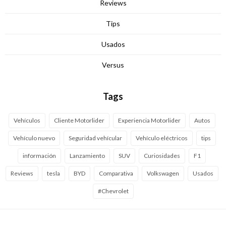
Reviews
Tips
Usados
Versus
Tags
Vehículos
Cliente Motorlider
Experiencia Motorlider
Autos
Vehículo nuevo
Seguridad vehícular
Vehículo eléctricos
tips
información
Lanzamiento
SUV
Curiosidades
F1
Reviews
tesla
BYD
Comparativa
Volkswagen
Usados
#Chevrolet