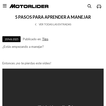

5 PASOS PARA APRENDER A MANEJAR
VER TODAS LAS ENTRADAS
Publicado en:
Tips
20
feb
2025
¿Estás empezando a manejar?
Entonces ¡no te pierdas este video!