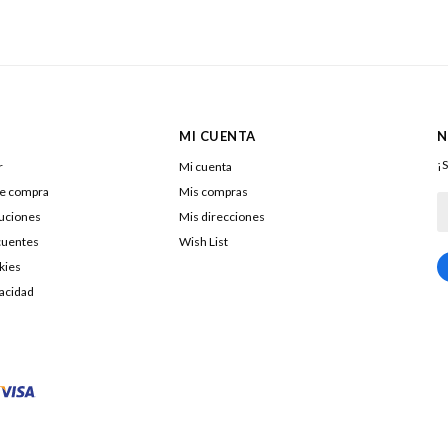
MI CUENTA
N
¡S
r
Mi cuenta
de compra
Mis compras
luciones
Mis direcciones
cuentes
Wish List
kies
217322040016
vacidad
DOLENAR SA
26053290