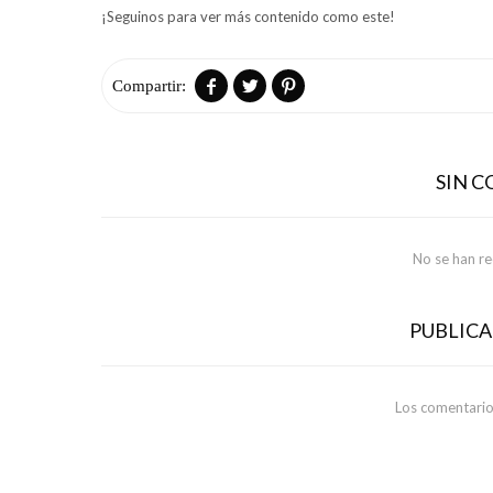
¡Seguinos para ver más contenido como este!



SIN 
No se han r
PUBLIC
Los comentario