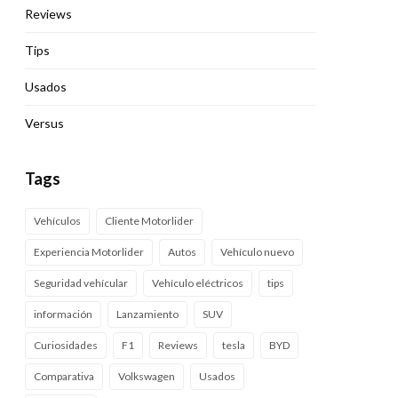
Reviews
Tips
Usados
Versus
Tags
Vehículos
Cliente Motorlider
Experiencia Motorlider
Autos
Vehículo nuevo
Seguridad vehícular
Vehículo eléctricos
tips
información
Lanzamiento
SUV
Curiosidades
F1
Reviews
tesla
BYD
Comparativa
Volkswagen
Usados