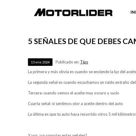
IN
5 SEÑALES DE QUE DEBES CA
Publicado en:
Tips
15
ene
2024
La primera y más obvia es cuando se enciende la luz del aceite
La segunda señal es cuando escuchamos un ruido extraño de
Tercera: cuando vemos el aceite muy oscuro y sucio
Cuarta señal: si sentimos olor a aceite dentro del auto
La última es que tu auto haya recorrido otros 5 mil kilómetro
Y vos ¿ya conocías estas señales?