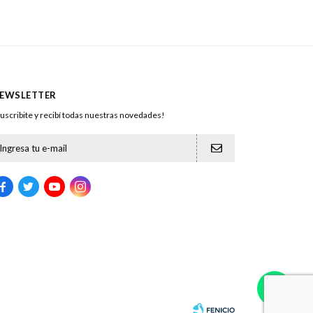
EWSLETTER
uscribite y recibí todas nuestras novedades!




