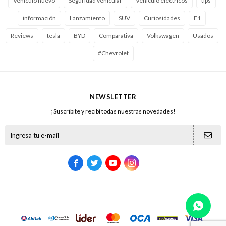
Vehículo nuevo
Seguridad vehícular
Vehículo eléctricos
tips
información
Lanzamiento
SUV
Curiosidades
F1
Reviews
tesla
BYD
Comparativa
Volkswagen
Usados
#Chevrolet
NEWSLETTER
¡Suscribite y recibí todas nuestras novedades!




