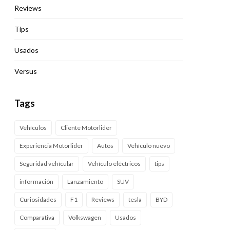
Reviews
Tips
Usados
Versus
Tags
Vehículos
Cliente Motorlider
Experiencia Motorlider
Autos
Vehículo nuevo
Seguridad vehícular
Vehículo eléctricos
tips
información
Lanzamiento
SUV
Curiosidades
F1
Reviews
tesla
BYD
Comparativa
Volkswagen
Usados