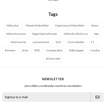
Tags
Vehículos
Cliente Motorlider
Experiencia Motorlider
Autos
Vehículo nuevo
Seguridad vehícular
Vehículo eléctricos
tips
información
Lanzamiento
SUV
Curiosidades
F1
Reviews
tesla
BYD
Comparativa
Volkswagen
Usados
#Chevrolet
NEWSLETTER
¡Suscribite y recibí todas nuestras novedades!