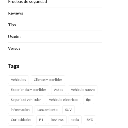
Pruebas de seguridad
Reviews
Tips
Usados
Versus
Tags
Vehículos
Cliente Motorlider
Experiencia Motorlider
Autos
Vehículo nuevo
Seguridad vehícular
Vehículo eléctricos
tips
información
Lanzamiento
SUV
Curiosidades
F1
Reviews
tesla
BYD