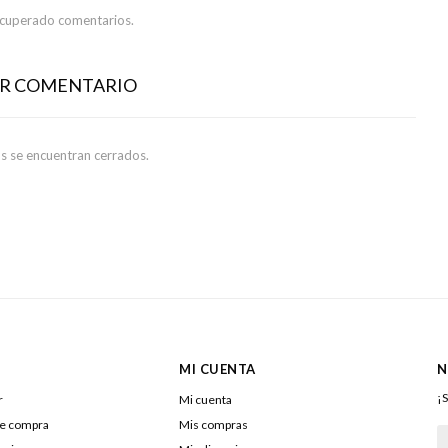
ecuperado comentarios.
AR COMENTARIO
s se encuentran cerrados.
MI CUENTA
N
¡S
r
Mi cuenta
de compra
Mis compras