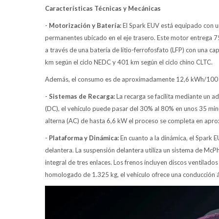
Características Técnicas y Mecánicas
-
Motorización y Batería:
El Spark EUV está equipado con un
permanentes ubicado en el eje trasero. Este motor entrega 
a través de una batería de litio-ferrofosfato (LFP) con una
km según el ciclo NEDC y 401 km según el ciclo chino CLTC.
Además, el consumo es de aproximadamente 12,6 kWh/100
-
Sistemas de Recarga:
La recarga se facilita mediante un 
(DC), el vehículo puede pasar del 30% al 80% en unos 35 minu
alterna (AC) de hasta 6,6 kW el proceso se completa en ap
-
Plataforma y Dinámica:
En cuanto a la dinámica, el Spark E
delantera. La suspensión delantera utiliza un sistema de McP
integral de tres enlaces. Los frenos incluyen discos ventilados
homologado de 1.325 kg, el vehículo ofrece una conducción á