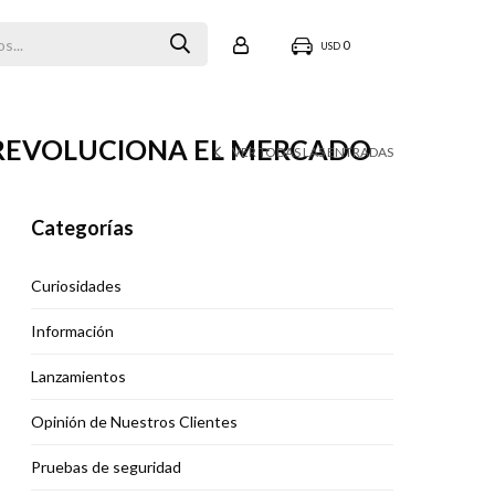
0
USD
 REVOLUCIONA EL MERCADO
VER TODAS LAS ENTRADAS
Categorías
Curiosidades
Información
Lanzamientos
Opinión de Nuestros Clientes
Pruebas de seguridad