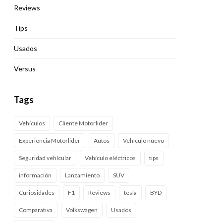
Reviews
Tips
Usados
Versus
Tags
Vehículos
Cliente Motorlider
Experiencia Motorlider
Autos
Vehículo nuevo
Seguridad vehícular
Vehículo eléctricos
tips
información
Lanzamiento
SUV
Curiosidades
F1
Reviews
tesla
BYD
Comparativa
Volkswagen
Usados