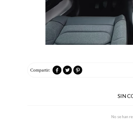



SIN 
No se han r