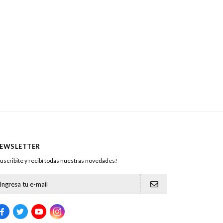
EWSLETTER
uscribite y recibí todas nuestras novedades!




