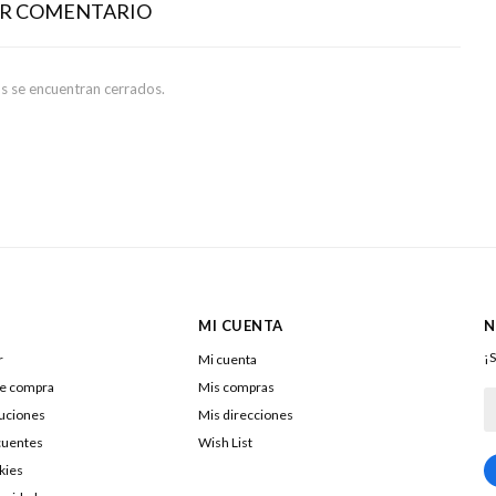
AR COMENTARIO
s se encuentran cerrados.
MI CUENTA
N
¡S
r
Mi cuenta
de compra
Mis compras
luciones
Mis direcciones
cuentes
Wish List
kies
217322040016