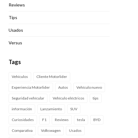
Reviews
Tips
Usados
Versus
Tags
Vehículos
Cliente Motorlider
Experiencia Motorlider
Autos
Vehículo nuevo
Seguridad vehícular
Vehículo eléctricos
tips
información
Lanzamiento
SUV
Curiosidades
F1
Reviews
tesla
BYD
Comparativa
Volkswagen
Usados