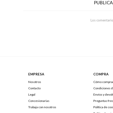
PUBLIC
Los comentario
EMPRESA
COMPRA
Nosotros
Cómo compra
Contacto
Condiciones 
Legal
Envíos y devo
Concesionarias
Preguntas fre
Trabaja con nosotros
Política de coo