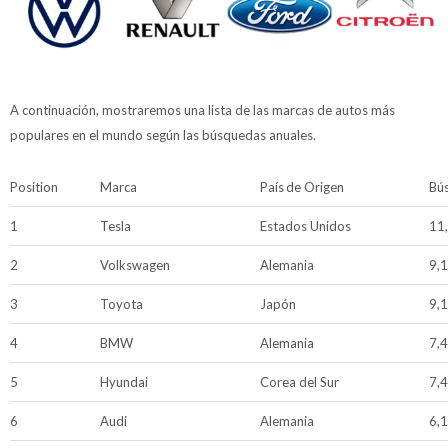
A continuación, mostraremos una lista de las marcas de autos más
populares en el mundo según las búsquedas anuales.
Position
Marca
País de Origen
Bú
1
Tesla
Estados Unidos
11
2
Volkswagen
Alemania
9,
3
Toyota
Japón
9,
4
BMW
Alemania
7,
5
Hyundai
Corea del Sur
7,
6
Audi
Alemania
6,