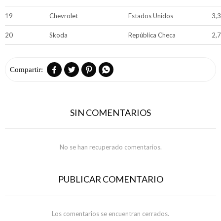
19
Chevrolet
Estados Unidos
3,
20
Skoda
República Checa
2,




SIN COMENTARIOS
No se han recuperado comentarios.
PUBLICAR COMENTARIO
Los comentarios se encuentran cerrados.