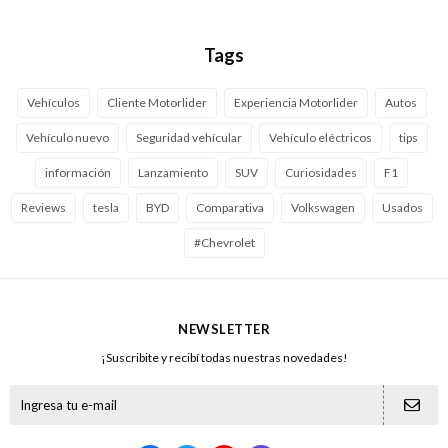
Tags
Vehículos
Cliente Motorlider
Experiencia Motorlider
Autos
Vehículo nuevo
Seguridad vehícular
Vehículo eléctricos
tips
información
Lanzamiento
SUV
Curiosidades
F1
Reviews
tesla
BYD
Comparativa
Volkswagen
Usados
#Chevrolet
NEWSLETTER
¡Suscribite y recibí todas nuestras novedades!