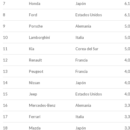
7
Honda
Japón
6,
8
Ford
Estados Unidos
6,
9
Porsche
Alemania
5,
10
Lamborghini
Italia
5,
11
Kia
Corea del Sur
5,
12
Renault
Francia
4,
13
Peugeot
Francia
4,
14
Nissan
Japón
4,
15
Jeep
Estados Unidos
4,
16
Mercedes-Benz
Alemania
3,
17
Ferrari
Italia
3,
18
Mazda
Japón
3,