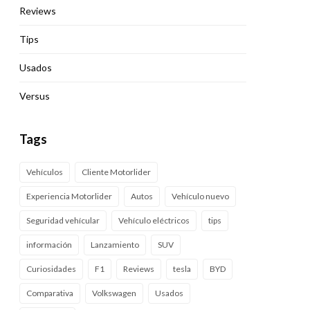
Reviews
Tips
Usados
Versus
Tags
Vehículos
Cliente Motorlider
Experiencia Motorlider
Autos
Vehículo nuevo
Seguridad vehícular
Vehículo eléctricos
tips
información
Lanzamiento
SUV
Curiosidades
F1
Reviews
tesla
BYD
Comparativa
Volkswagen
Usados