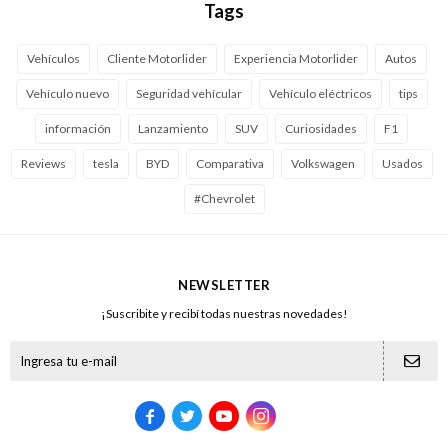
Tags
Vehículos
Cliente Motorlider
Experiencia Motorlider
Autos
Vehículo nuevo
Seguridad vehícular
Vehículo eléctricos
tips
información
Lanzamiento
SUV
Curiosidades
F1
Reviews
tesla
BYD
Comparativa
Volkswagen
Usados
#Chevrolet
NEWSLETTER
¡Suscribite y recibí todas nuestras novedades!




