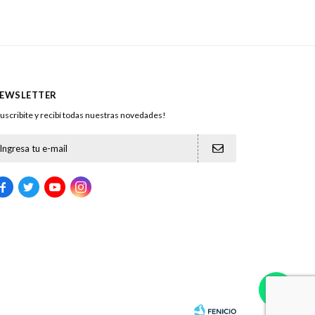
EWSLETTER
uscribite y recibí todas nuestras novedades!




