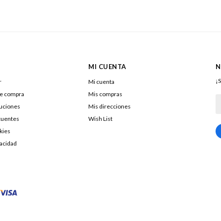
MI CUENTA
N
¡S
r
Mi cuenta
de compra
Mis compras
luciones
Mis direcciones
cuentes
Wish List
kies
217322040016
vacidad
DOLENAR SA
26053290