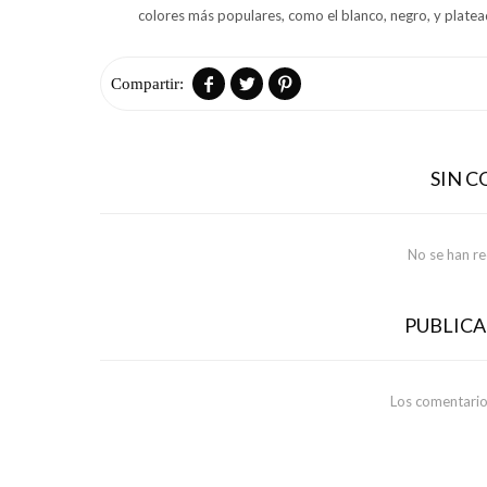
colores más populares, como el blanco, negro, y plate



SIN 
No se han r
PUBLIC
Los comentario