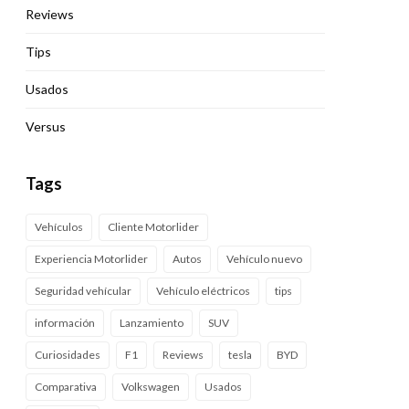
Reviews
Tips
Usados
Versus
Tags
Vehículos
Cliente Motorlider
Experiencia Motorlider
Autos
Vehículo nuevo
Seguridad vehícular
Vehículo eléctricos
tips
información
Lanzamiento
SUV
Curiosidades
F1
Reviews
tesla
BYD
Comparativa
Volkswagen
Usados