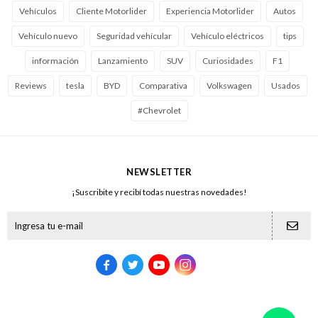
Vehículos
Cliente Motorlider
Experiencia Motorlider
Autos
Vehículo nuevo
Seguridad vehícular
Vehículo eléctricos
tips
información
Lanzamiento
SUV
Curiosidades
F1
Reviews
tesla
BYD
Comparativa
Volkswagen
Usados
#Chevrolet
NEWSLETTER
¡Suscribite y recibí todas nuestras novedades!




