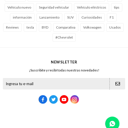
Vehículo nuevo
Seguridad vehícular
Vehículo eléctricos
tips
información
Lanzamiento
SUV
Curiosidades
F1
Reviews
tesla
BYD
Comparativa
Volkswagen
Usados
#Chevrolet
NEWSLETTER
¡Suscribite y recibí todas nuestras novedades!




