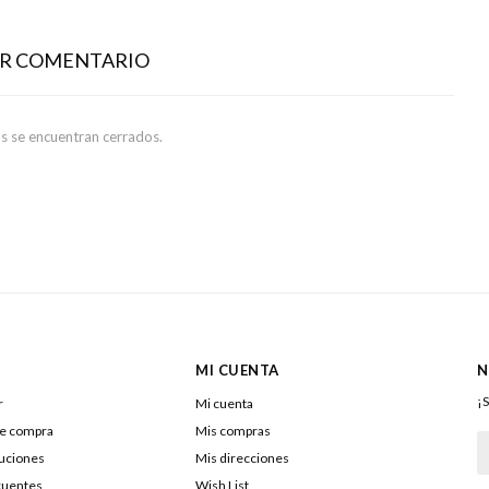
AR COMENTARIO
s se encuentran cerrados.
MI CUENTA
N
¡S
r
Mi cuenta
de compra
Mis compras
luciones
Mis direcciones
cuentes
Wish List