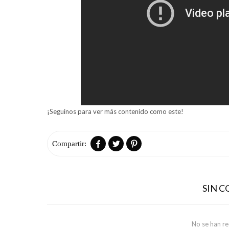
¡Seguinos para ver más contenido como este!



SIN 
No se han r