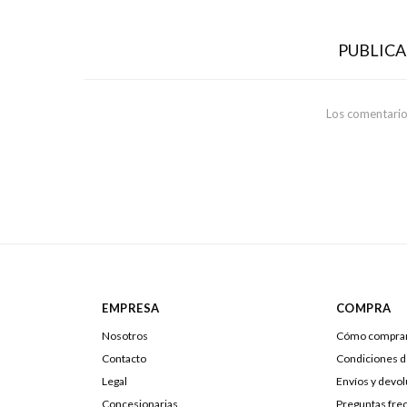
PUBLIC
Los comentario
EMPRESA
COMPRA
Nosotros
Cómo compra
Contacto
Condiciones 
Legal
Envíos y devo
Concesionarias
Preguntas fre