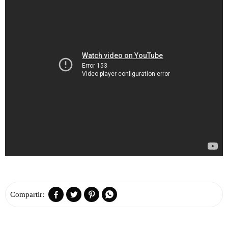



