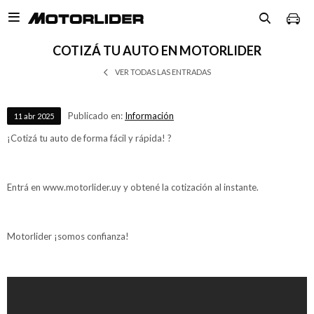

COTIZÁ TU AUTO EN MOTORLIDER
VER TODAS LAS ENTRADAS
Publicado en:
Información
11
abr
2025
¡Cotizá tu auto de forma fácil y rápida! ?
Entrá en www.motorlider.uy y obtené la cotización al instante.
Motorlider ¡somos confianza!