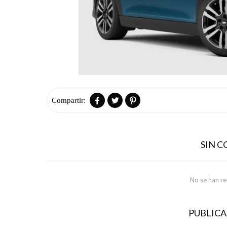



SIN 
No se han r
PUBLIC