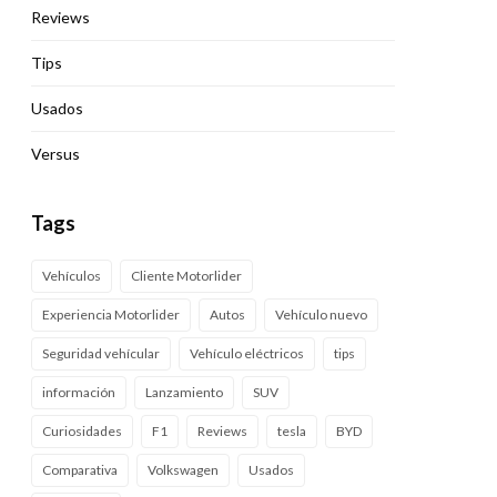
Reviews
Tips
Usados
Versus
Tags
Vehículos
Cliente Motorlider
Experiencia Motorlider
Autos
Vehículo nuevo
Seguridad vehícular
Vehículo eléctricos
tips
información
Lanzamiento
SUV
Curiosidades
F1
Reviews
tesla
BYD
Comparativa
Volkswagen
Usados