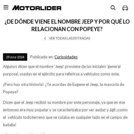

¿DE DÓNDE VIENE EL NOMBRE JEEP Y POR QUÉ LO
RELACIONAN CON POPEYE?
VER TODAS LAS ENTRADAS
Publicado en:
Curiosidades
29
ene
2024
Algunos dicen que el nombre 'Jeep' proviene de las iniciales 'general
purpose', usadas en el ejército para referirse a vehículos como este.
¡Pero hay otra historia! ¿Te acordas de Eugene el Jeep, la mascota de
Popeye?
Dicen que el Jeep recibió su nombre por este personaje, ya que en ese
entonces era muy popular y se caracterizaba por ser audaz y ágil ¡como
el vehículo todoterreno que se colaba en cualquier lado en el campo de
batalla!