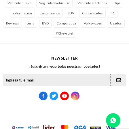
Vehículo nuevo
Seguridad vehícular
Vehículo eléctricos
tips
información
Lanzamiento
SUV
Curiosidades
F1
Reviews
tesla
BYD
Comparativa
Volkswagen
Usados
#Chevrolet
NEWSLETTER
¡Suscribite y recibí todas nuestras novedades!




