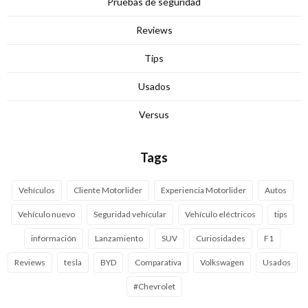
Pruebas de seguridad
Reviews
Tips
Usados
Versus
Tags
Vehículos
Cliente Motorlider
Experiencia Motorlider
Autos
Vehículo nuevo
Seguridad vehícular
Vehículo eléctricos
tips
información
Lanzamiento
SUV
Curiosidades
F1
Reviews
tesla
BYD
Comparativa
Volkswagen
Usados
#Chevrolet