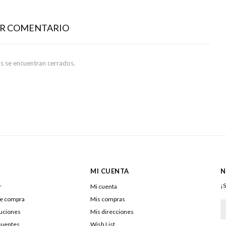
AR COMENTARIO
s se encuentran cerrados.
MI CUENTA
N
¡S
r
Mi cuenta
de compra
Mis compras
luciones
Mis direcciones
cuentes
Wish List