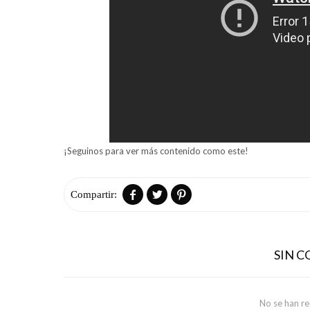
¡Seguinos para ver más contenido como este!



SIN 
No se han r