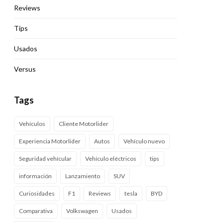
Reviews
Tips
Usados
Versus
Tags
Vehículos
Cliente Motorlider
Experiencia Motorlider
Autos
Vehículo nuevo
Seguridad vehícular
Vehículo eléctricos
tips
información
Lanzamiento
SUV
Curiosidades
F1
Reviews
tesla
BYD
Comparativa
Volkswagen
Usados