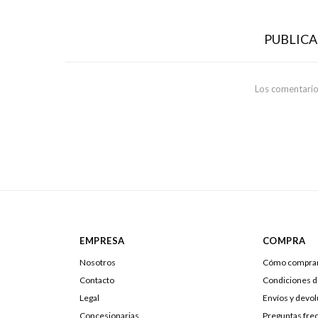
PUBLIC
Los comentario
EMPRESA
COMPRA
Nosotros
Cómo compra
Contacto
Condiciones 
Legal
Envíos y devo
Concesionarias
Preguntas fre