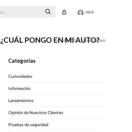
0
USD
. ¿CUÁL PONGO EN MI AUTO?
VER TODAS LAS ENTRADAS
Categorías
Curiosidades
Información
Lanzamientos
Opinión de Nuestros Clientes
Pruebas de seguridad