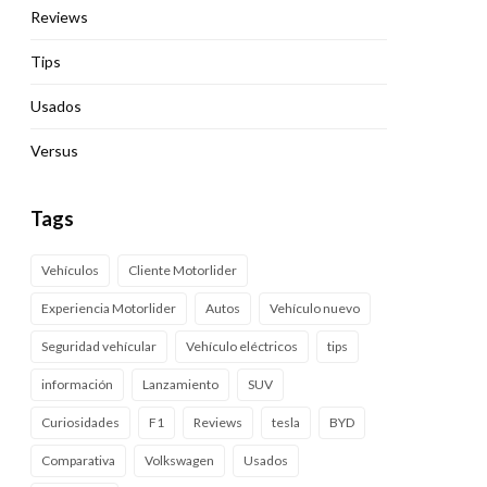
Reviews
Tips
Usados
Versus
Tags
Vehículos
Cliente Motorlider
Experiencia Motorlider
Autos
Vehículo nuevo
Seguridad vehícular
Vehículo eléctricos
tips
información
Lanzamiento
SUV
Curiosidades
F1
Reviews
tesla
BYD
Comparativa
Volkswagen
Usados