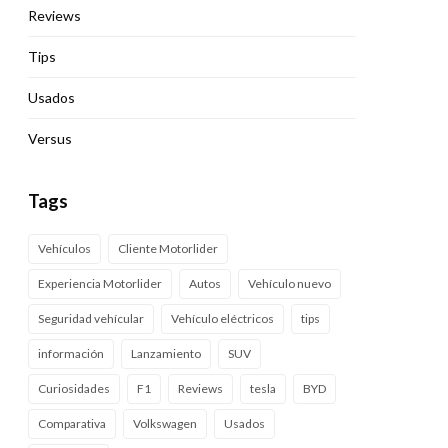
Reviews
Tips
Usados
Versus
Tags
Vehículos
Cliente Motorlider
Experiencia Motorlider
Autos
Vehículo nuevo
Seguridad vehícular
Vehículo eléctricos
tips
información
Lanzamiento
SUV
Curiosidades
F1
Reviews
tesla
BYD
Comparativa
Volkswagen
Usados