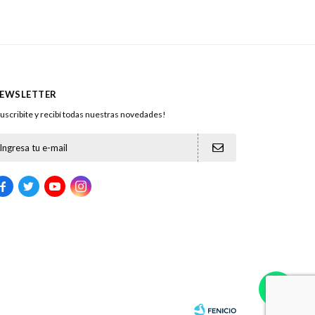
EWSLETTER
uscribite y recibí todas nuestras novedades!




