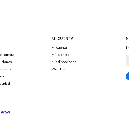
MI CUENTA
N
¡S
r
Mi cuenta
de compra
Mis compras
luciones
Mis direcciones
cuentes
Wish List
kies
217322040016
vacidad
DOLENAR SA
26053290