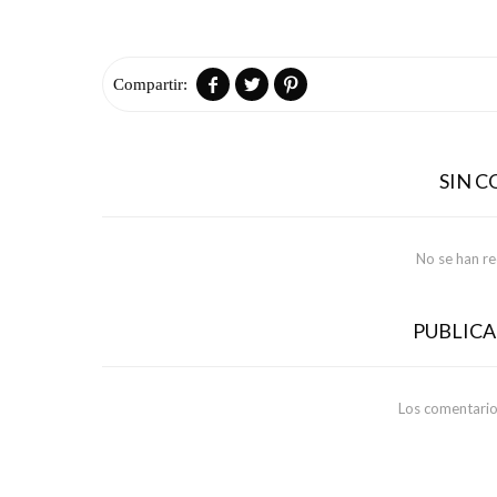



SIN 
No se han r
PUBLIC
Los comentario