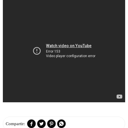



