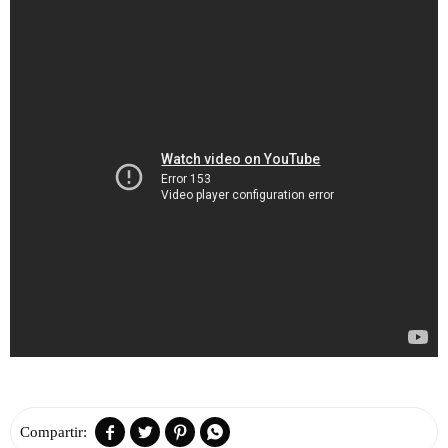



