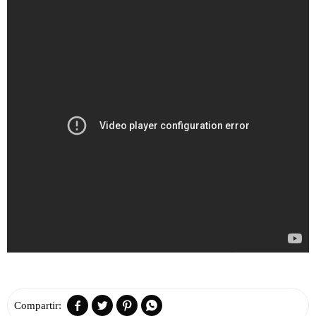



