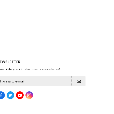
EWSLETTER
uscribite y recibí todas nuestras novedades!




