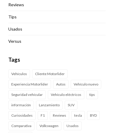
Reviews
Tips
Usados
Versus
Tags
Vehículos
Cliente Motorlider
Experiencia Motorlider
Autos
Vehículo nuevo
Seguridad vehícular
Vehículo eléctricos
tips
información
Lanzamiento
SUV
Curiosidades
F1
Reviews
tesla
BYD
Comparativa
Volkswagen
Usados