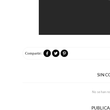



SIN 
No se han r
PUBLIC