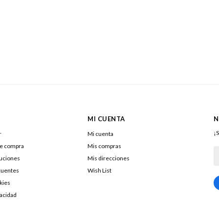
MI CUENTA
N
¡S
r
Mi cuenta
de compra
Mis compras
luciones
Mis direcciones
cuentes
Wish List
kies
217322040016
vacidad
DOLENAR SA
26053290