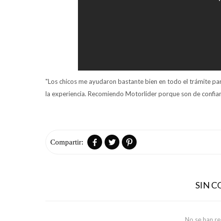
"Los chicos me ayudaron bastante bien en todo el trámite p
la experiencia. Recomiendo Motorlider porque son de confia



SIN 
No se han r