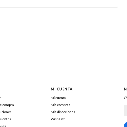
MI CUENTA
N
¡S
r
Mi cuenta
de compra
Mis compras
luciones
Mis direcciones
cuentes
Wish List
kies
217322040016