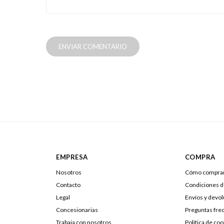
ENVIAR COMENTARIO
EMPRESA
COMPRA
Nosotros
Cómo compra
Contacto
Condiciones 
Legal
Envíos y devo
Concesionarias
Preguntas fre
Trabaja con nosotros
Política de coo