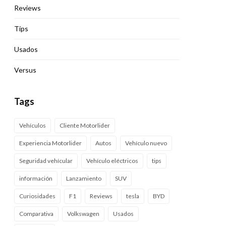
Reviews
Tips
Usados
Versus
Tags
Vehículos
Cliente Motorlider
Experiencia Motorlider
Autos
Vehículo nuevo
Seguridad vehícular
Vehículo eléctricos
tips
información
Lanzamiento
SUV
Curiosidades
F1
Reviews
tesla
BYD
Comparativa
Volkswagen
Usados