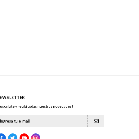
EWSLETTER
uscribite y recibí todas nuestras novedades!




