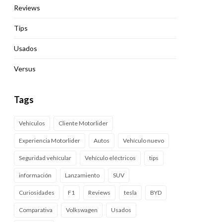
Reviews
Tips
Usados
Versus
Tags
Vehículos
Cliente Motorlider
Experiencia Motorlider
Autos
Vehículo nuevo
Seguridad vehícular
Vehículo eléctricos
tips
información
Lanzamiento
SUV
Curiosidades
F1
Reviews
tesla
BYD
Comparativa
Volkswagen
Usados