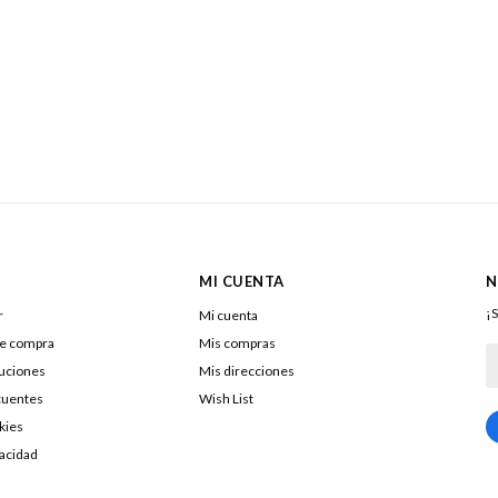
MI CUENTA
N
¡S
r
Mi cuenta
de compra
Mis compras
luciones
Mis direcciones
cuentes
Wish List
kies
217322040016
vacidad
DOLENAR SA
26053290