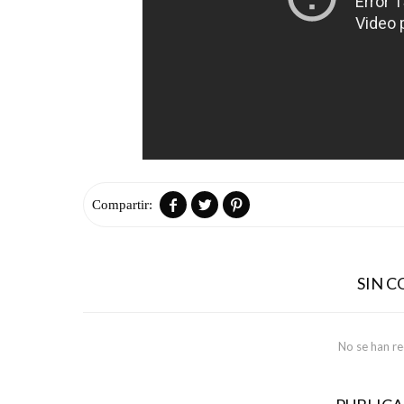



SIN 
No se han r