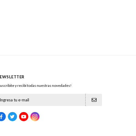
EWSLETTER
uscribite y recibí todas nuestras novedades!




