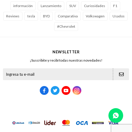
información
Lanzamiento
SUV
Curiosidades
F1
Reviews
tesla
BYD
Comparativa
Volkswagen
Usados
#Chevrolet
NEWSLETTER
¡Suscribite y recibí todas nuestras novedades!




