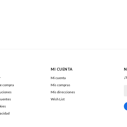
MI CUENTA
N
¡S
r
Mi cuenta
de compra
Mis compras
luciones
Mis direcciones
cuentes
Wish List
kies
217322040016
vacidad
DOLENAR SA
26053290