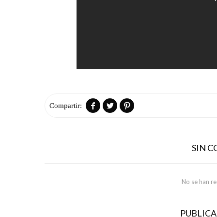



SIN 
No se han r
PUBLIC