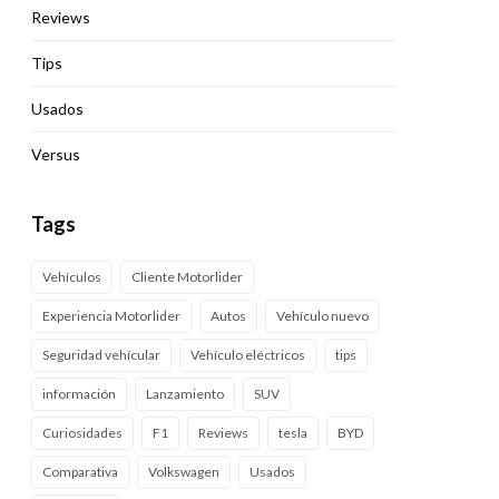
Reviews
Tips
Usados
Versus
Tags
Vehículos
Cliente Motorlider
Experiencia Motorlider
Autos
Vehículo nuevo
Seguridad vehícular
Vehículo eléctricos
tips
información
Lanzamiento
SUV
Curiosidades
F1
Reviews
tesla
BYD
Comparativa
Volkswagen
Usados