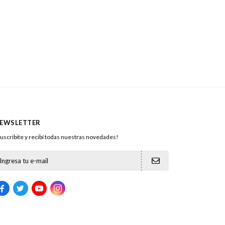
EWSLETTER
uscribite y recibí todas nuestras novedades!




