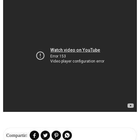



