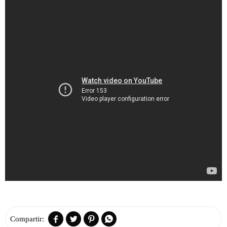



