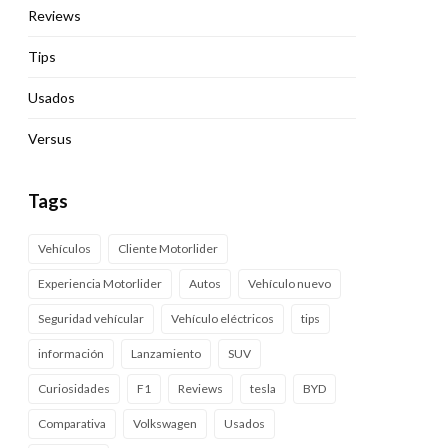
Reviews
Tips
Usados
Versus
Tags
Vehículos
Cliente Motorlider
Experiencia Motorlider
Autos
Vehículo nuevo
Seguridad vehícular
Vehículo eléctricos
tips
información
Lanzamiento
SUV
Curiosidades
F1
Reviews
tesla
BYD
Comparativa
Volkswagen
Usados