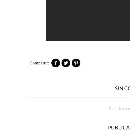



SIN 
No se han r
PUBLIC