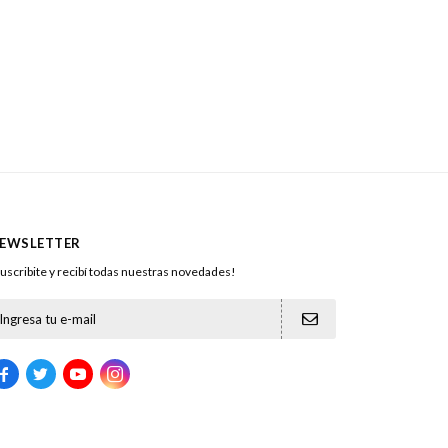
EWSLETTER
uscribite y recibí todas nuestras novedades!




