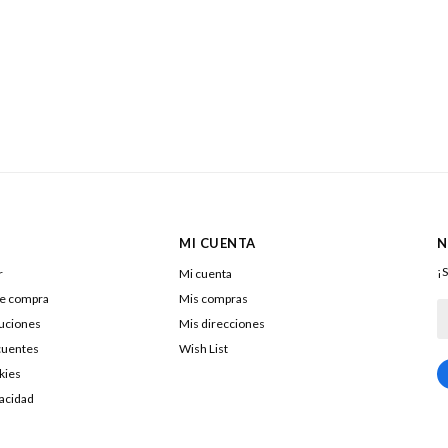
MI CUENTA
N
¡S
r
Mi cuenta
de compra
Mis compras
luciones
Mis direcciones
cuentes
Wish List
kies
217322040016
vacidad
DOLENAR SA
26053290